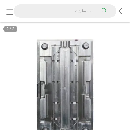
2
/
2