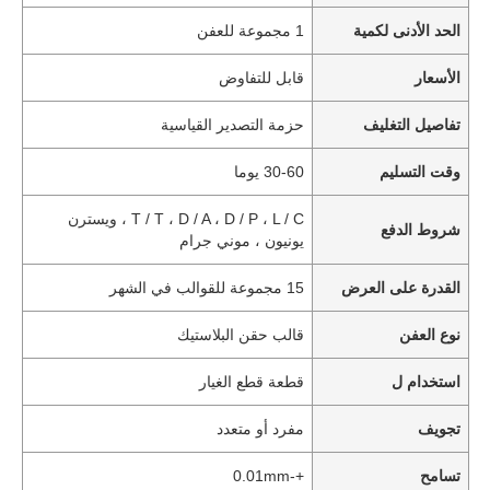
الحد الأدنى لكمية
1 مجموعة للعفن
الأسعار
قابل للتفاوض
تفاصيل التغليف
حزمة التصدير القياسية
وقت التسليم
30-60 يوما
T / T ، D / A ، D / P ، L / C ، ويسترن
شروط الدفع
يونيون ، موني جرام
القدرة على العرض
15 مجموعة للقوالب في الشهر
نوع العفن
قالب حقن البلاستيك
استخدام ل
قطعة قطع الغيار
تجويف
مفرد أو متعدد
تسامح
+-0.01mm