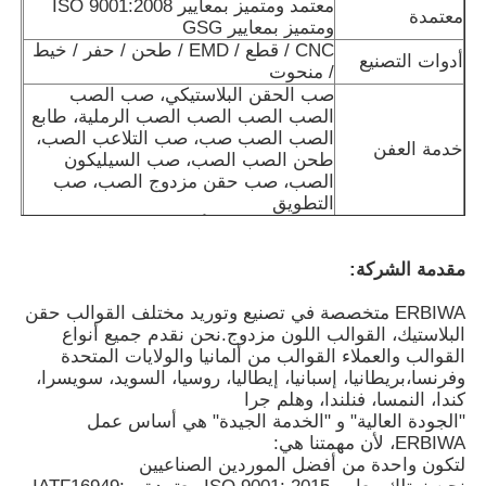
معتمد ومتميز بمعايير ISO 9001:2008
معتمدة
ومتميز بمعايير GSG
CNC / قطع / EMD / طحن / حفر / خيط
أدوات التصنيع
حول بنا
/ منحوت
صب الحقن البلاستيكي، صب الصب
الصب الصب الصب الصب الرملية، طابع
جولة في المعمل
الصب الصب صب، صب التلاعب الصب،
خدمة العفن
طحن الصب الصب، صب السيليكون
الصب، صب حقن مزدوج الصب، صب
ضبط الجودة
التطويق
الحماية ضد الصدأ، كيس الطلاء، صندوق
باكاجه
خشبي وقاعدة، مناسبة للشحن
اتصل بنا
مقدمة الشركة:
مدة الدفع
(ت) ، (ويسترن يونيون) ، (باي بال)
العينات: 5-15 أيام ، العفن: 22-30 أيام ،
الوقت المطلوب
ERBIWA متخصصة في تصنيع وتوريد مختلف القوالب حقن
المنتجات: 10 أيام
البلاستيك، القوالب اللون مزدوج.نحن نقدم جميع أنواع
أخبار
القوالب والعملاء القوالب من ألمانيا والولايات المتحدة
وفرنسا،بريطانيا، إسبانيا، إيطاليا، روسيا، السويد، سويسرا،
كندا، النمسا، فنلندا، وهلم جرا
طلب اقتباس
"الجودة العالية" و "الخدمة الجيدة" هي أساس عمل
ERBIWA، لأن مهمتنا هي:
لتكون واحدة من أفضل الموردين الصناعيين
قالب قطع الغيار