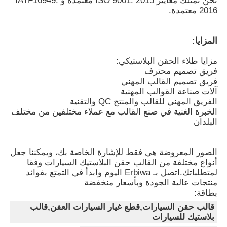
نحن نمتلك معايير ISO 9001: 2015 معتمدة و IATF16949:
2016 معتمدة.
قوالب قطع غيار السيارات البلاستيكية
المزايا:
قالب حقن السيارات
مزايا طلاء الحقن البلاستيكي:
فريق تصميم محترف
فريق تصميم القالب المهني
صب الحقن مزدوج اللقطة
آلات صناعة القوالب المهنية
الفريق المهني للقالب والمنتج QC والتقنية
الخبرة الغنية في صنع القالب مع عملاء مختلفين من مختلف
البلدان
صياغة الحقن الطبية
الصور المعروضة هي فقط للإشارة الخاصة بك، ويمكننا جعل
طلاء حقن متعدد التجاويف
أنواع مختلفة من القالب حقن البلاستيك السيارات وفقا
لمتطلباتك.اتصل بـ Erbiwa اليوم وابدأ في التمتع بفوائد
منتجات عالية الجودة وبأسعار منخفضة
صب حقن الإلكترونيات
بطاقة:
قالب حقن السيارات,قطع غيار السيارات العفن,قالب
بلاستيك للسيارات
صناعة الصقيع بالحقن في درجة حرارة عالية