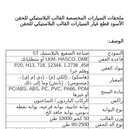
ملحقات السيارات المخصصة القالب البلاستيكي للحقن
الأسود قطع غيار السيارات القالب البلاستيكي للحقن
الوصف:
النموذج
صناعة الصقيع بالبلاستيك ST
قاعدة العفن
LKM، HASCO، DME أو متطلباتك
45#, P20, H13, 718, 12344، 1.2738
مواد العفن
وهلم جرا
(هاسكو) ، (إلكي إم) ، (دي إم إي) ،
المعيار
(ميسومي) ، (بانش) وما إلى ذلك
PC/ABS، ABS، PC، PVC، PA66، POM
منزل
مادة المنتج
أو غيرها
راكض
الركاب الباردون / الساخنون
بوابة جانبية، بوابة فرعية، بوابة نقطة
المنتجات
نوع البوابة
دبوس، بوابة حافة الخ
وزن القالب
50 كجم-10000 طن
نوع آلة الحقن
80-2500 طن
عرض الواقع الافتراضي