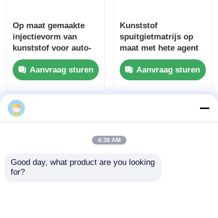
Mal losschroeven
Op maat gemaakte
Kunststof
injectievorm van
spuitgietmatrijs op
kunststof voor auto-
maat met hete agent
Huishoudelijk apparaat
onderdelen met 1100T
en
Aanvraag sturen
Aanvraag sturen
machine tonnage en
spiegelpoetsmiddel
ISO 9001:2008
voor auto-
Tandwiel
certificering
onderdelenvorm
Overmoldingsinjectie het Vormen
4:38 AM
plastic vormcomponenten
Good day, what product are you looking 
for?
DME Mouldbase
CNC-machine auto-
Standaard
onderdelen mal voor