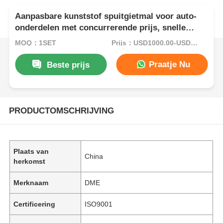
Aanpasbare kunststof spuitgietmal voor auto-
onderdelen met concurrerende prijs, snelle
matrijsfabricage en strikte kwaliteitscontrole
MOQ：1SET
Prijs：USD1000.00-USD5000.00
Praatje Nu
Beste prijs
PRODUCTOMSCHRIJVING
Plaats van
China
herkomst
Merknaam
DME
Certificering
ISO9001