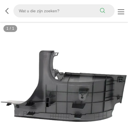
1
/
1