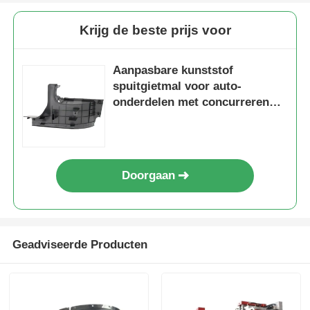
Krijg de beste prijs voor
Over ons
Aanpasbare kunststof
Fabrieksreis
spuitgietmal voor auto-
onderdelen met concurrerende
prijs, snelle matrijsfabricage en
Kwaliteitscontrole
strikte kwaliteitscontrole
Contacteer ons
Doorgaan
nieuws
Geadviseerde Producten
Vraag een offerte aan
Auto -onderdelen schimmel