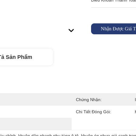
Điều Khoản Thanh Toá
Nhận Được Giá T
Tả Sản Phẩm
Chứng Nhận:
Chi Tiết Đóng Gói:
ùy chỉnh
, 
khuôn dập nhanh phụ tùng ô tô
, 
khuôn ép nhựa giá cạnh tra