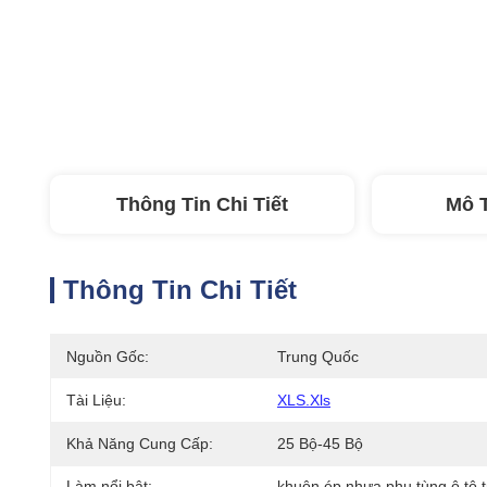
Thông Tin Chi Tiết
Mô 
Thông Tin Chi Tiết
Nguồn Gốc:
Trung Quốc
Tài Liệu:
XLS.xls
Khả Năng Cung Cấp:
25 Bộ-45 Bộ
Làm nổi bật:
khuôn ép nhựa phụ tùng ô tô t