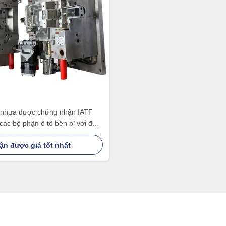
 nhựa được chứng nhận IATF
các bộ phận ô tô bền bỉ với đế
khuôn tùy chỉnh
ận được giá tốt nhất