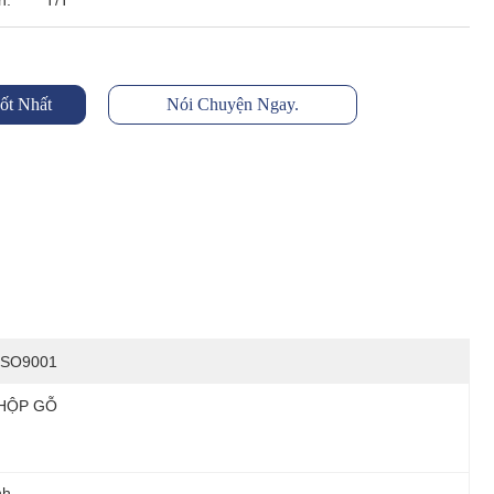
n:
T/T
ốt Nhất
Nói Chuyện Ngay.
ISO9001
HỘP GỖ
nh