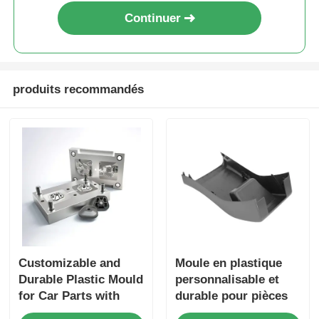
Continuer
A propos de nous
Visite d'usine
produits recommandés
Contrôle de la qualité
Contact
nouvelles
Customizable and
Moule en plastique
Demande de soumission
Durable Plastic Mould
personnalisable et
for Car Parts with
durable pour pièces
Moule de pièces de voiture
IATF16949
automobiles avec