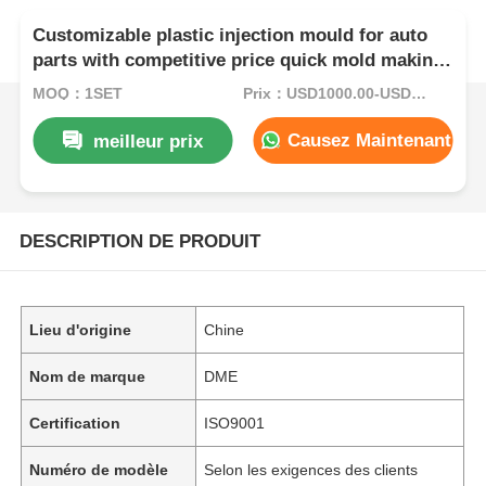
Customizable plastic injection mould for auto
parts with competitive price quick mold making
and strict quality control
MOQ：1SET
Prix：USD1000.00-USD5000.00
Causez Maintenant
meilleur prix
DESCRIPTION DE PRODUIT
Lieu d'origine
Chine
Nom de marque
DME
Certification
ISO9001
Numéro de modèle
Selon les exigences des clients