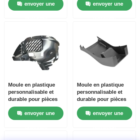
envoyer une
envoyer une
Certification
certification
IATF16949
Moule de pièces automobiles en plastique
demande
demande
Moulage par injection des véhicules à moteur
double moulage par injection tiré
moulage par injection médicale
Moule en plastique
Moule en plastique
personnalisable et
personnalisable et
Moulage par injection multi de cavité
durable pour pièces
durable pour pièces
automobiles avec
automobiles avec
envoyer une
envoyer une
certification
certification
Moulage par injection de l'électronique
IATF16949
IATF16949
demande
demande
Forgeage par injection à haute température