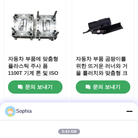
플라스틱 자동차 부품 금형
자동차 사출 금형
이중 사출 성형
자동차 부품에 맞춤형
자동차 부품 곰팡이를
플라스틱 주사 폼
위한 뜨거운 러너와 거
1100T 기계 톤 및 ISO
울 롤러치와 맞춤형 크
의학적 주사형조
9001:2008 인증
기 플라스틱 주사 곰팡
문의 보내기
문의 보내기
이
멀티캐비티 사출 성형
Sophia
전자공학 사출 성형
5:43 AM
고온 사출 성형