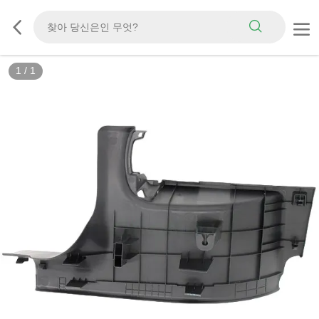
1
/
1