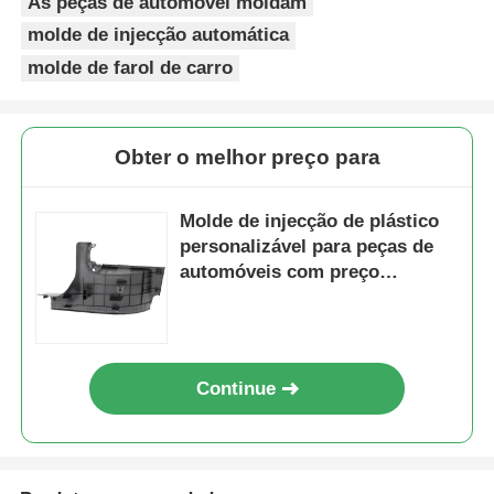
As peças de automóvel moldam
molde de injecção automática
Quem Somos
molde de farol de carro
Fábrica
Obter o melhor preço para
Controle de Qualidade
Molde de injecção de plástico
personalizável para peças de
automóveis com preço
Fale Conosco
competitivo, fabricação rápida
de moldes e controlo de
notícias
qualidade rigoroso
Continue
Pedir um orçamento
Molde de peças do carro