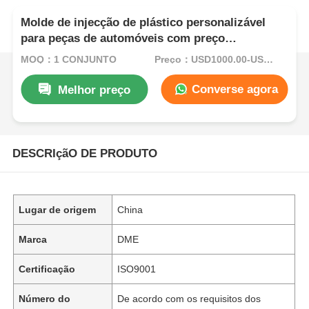
Molde de injecção de plástico personalizável
para peças de automóveis com preço
competitivo, fabricação rápida de moldes e
MOQ：1 CONJUNTO
Preço：USD1000.00-USD5000.00
controlo de qualidade rigoroso
Converse agora
Melhor preço
DESCRIçãO DE PRODUTO
Lugar de origem
China
Marca
DME
Certificação
ISO9001
Número do
De acordo com os requisitos dos