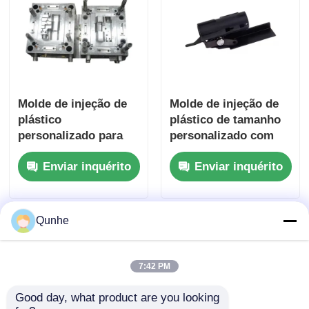
Desparafusar o molde
Molde de aparelhos domésticos
Molde de injeção de
Molde de injeção de
plástico
plástico de tamanho
Molde de engrenagem
personalizado para
personalizado com
peças de automóveis
corredor quente e
Modelação por injeção de Overmolding
Enviar inquérito
Enviar inquérito
com tonelagem de
polimento de espelho
máquina de 1100T e
para moldes de peças
certificação ISO
de automóveis
componentes plásticos do molde
9001:2008
Qunhe
7:42 PM
Good day, what product are you looking 