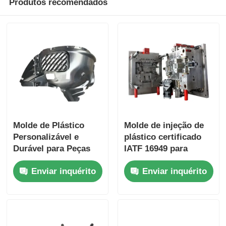
Produtos recomendados
Molde de peças de automóvel de plástico
Modelagem por injeção automotivo
modelação por injeção disparada dobro
moldagem por injecção médica
Molde de Plástico
Molde de injeção de
Personalizável e
plástico certificado
Durável para Peças
IATF 16949 para
Multi modelação por injeção da cavidade
Automotivas com
peças de automóveis
Enviar inquérito
Enviar inquérito
Certificação
duráveis ​​com bases
IATF16949
de molde
Modelação por injeção da eletrônica
personalizadas
Moldagem por injeção de alta temperatura