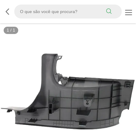
1
/
1