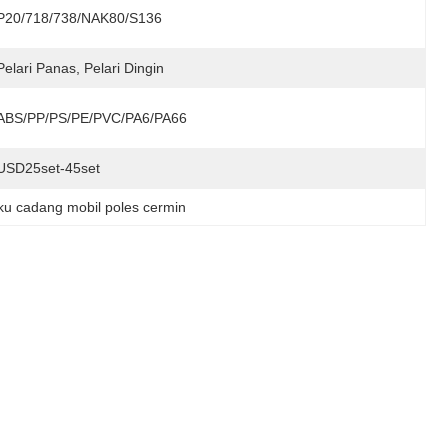
P20/718/738/NAK80/S136
Pelari Panas, Pelari Dingin
ABS/PP/PS/PE/PVC/PA6/PA66
USD25set-45set
ku cadang mobil poles cermin