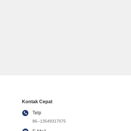
Kontak Cepat
Telp
86--13549317075