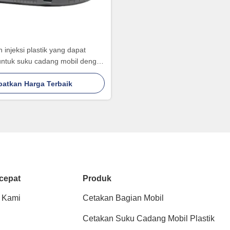
 injeksi plastik yang dapat
untuk suku cadang mobil dengan
ing, pembuatan cetakan cepat,
ontrol kualitas yang ketat
patkan Harga Terbaik
cepat
Produk
 Kami
Cetakan Bagian Mobil
Cetakan Suku Cadang Mobil Plastik