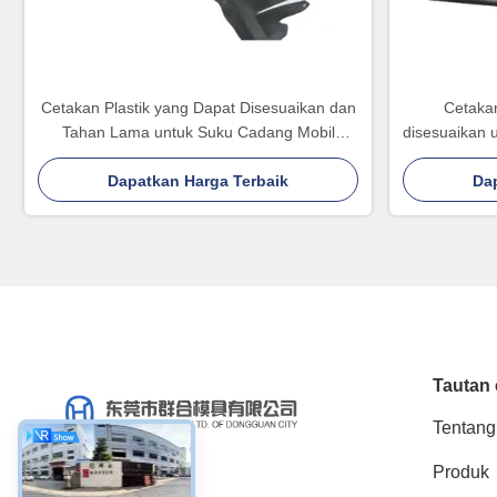
Cetakan Plastik yang Dapat Disesuaikan dan
Cetakan
Tahan Lama untuk Suku Cadang Mobil
disesuaikan 
dengan Sertifikasi IATF16949
harga bersa
Dapatkan Harga Terbaik
dan k
Da
Tautan 
Tentang
Produk