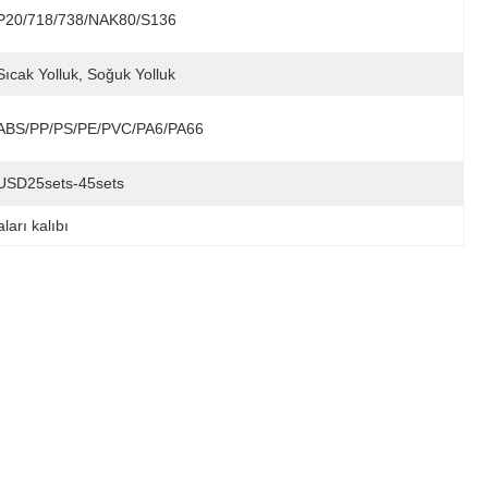
P20/718/738/NAK80/S136
Sıcak Yolluk, Soğuk Yolluk
ABS/PP/PS/PE/PVC/PA6/PA66
USD25sets-45sets
ları kalıbı