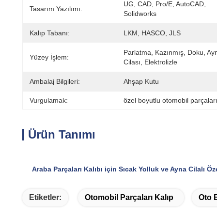
UG, CAD, Pro/E, AutoCAD, 
Tasarım Yazılımı:
Solidworks
Kalıp Tabanı:
LKM, HASCO, JLS
Parlatma, Kazınmış, Doku, Ayn
Yüzey İşlem:
Cilası, Elektrolizle
Ambalaj Bilgileri:
Ahşap Kutu
Vurgulamak:
özel boyutlu otomobil parçaları
Ürün Tanımı
Araba Parçaları Kalıbı için Sıcak Yolluk ve Ayna Cilalı Ö
Etiketler:
Otomobil Parçaları Kalıp
Oto 