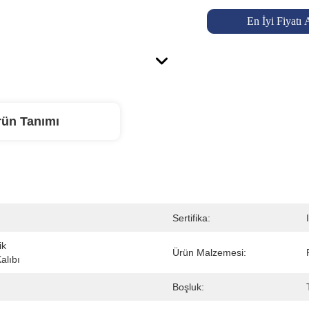
En İyi Fiyatı 
rün Tanımı
Sertifika:
k 
Ürün Malzemesi:
alıbı
Boşluk: