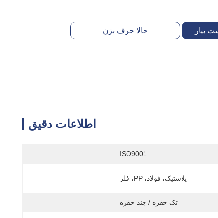
ت بیار
حالا حرف بزن
اطلاعات دقیق
ISO9001
پلاستیک، فولاد، PP، فلز
تک حفره / چند حفره