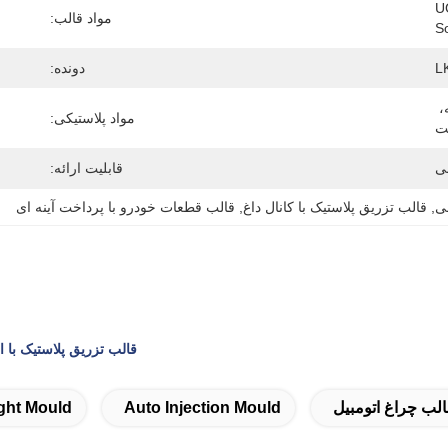
U
مواد قالب:
S
L
دونده:
پولیش، اچ شده، بافت، پولیش آینه، 
مواد پلاستیکی:
یت
ی
قابلیت ارائه:
ی
, 
قالب تزریق پلاستیک با کانال داغ
, 
قالب قطعات خودرو با پرداخت آینه ای
قالب تزریق پلاستیک با 
لب چراغ اتومبیل
Auto Injection Mould
ght Mould