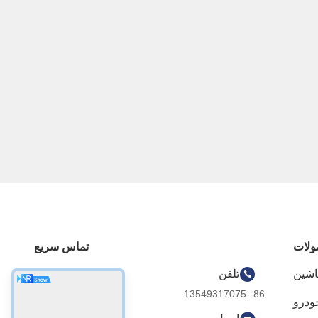
لات
تماس سریع
اشین
تلفن
86--13549317075
ودرو