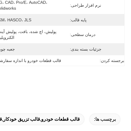
G، CAD، Pro/E، AutoCAD، 
نرم افزار طراحی:
olidworks
پایه قالب:
KM، HASCO، JLS
درمان سطحی:
الکتروپل
جزئیات بسته بندی:
جعبه چوب
برجسته کردن:
قالب قطعات خودرو با اندازه سفارش
برچسب ها:
قالب قطعات خودرو,قالب تزریق خودکار,قا