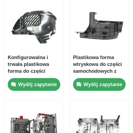
Plastikowa forma części samochodowych
Motorowa forma wtrysku
Podwójny strzał wtrysku
Konfigurowalna i
Plastikowa forma
trwała plastikowa
wtryskowa do części
forma do części
samochodowych z
Wstrzykiwacze medyczne
samochodowych z
możliwością
Wyślij zapytanie
Wyślij zapytanie
certyfikatem
dostosowania,
Wstrzykiwacz wieloprzewodowy
IATF16949
konkurencyjną ceną,
szybkim wykonaniem
formy i ścisłą
Formowanie wtryskowe elektroniki
kontrolą jakości
Wtryskiwanie w formach w wysokiej temperaturze