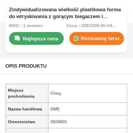
Zindywidualizowana wielkość plastikowa forma
do wtryskiwania z gorącym biegaczem i
lustrzanym lakierem do części samochodowych
MOQ：1 zestawy
Cena：USD1000.00-USD5000.00
Rozmawiaj teraz.
Najlepsza cena
OPIS PRODUKTU
Miejsce
Chiny
pochodzenia
Nazwa handlowa
DME
Orzecznictwo
ISO9001