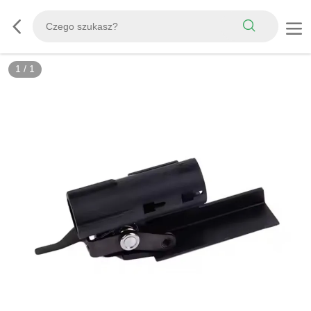
1
/
1