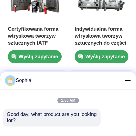
Odkręcanie formy
Certyfikowana forma
Indywidualna forma
Formy do sprzętu gospodarstwa domowego
wtryskowa tworzyw
wtryskowa tworzyw
sztucznych IATF
sztucznych do części
16949 do trwałych
samochodowych o
Formularz biegów
Wyślij zapytanie
Wyślij zapytanie
części
tonażu maszyny 1100
samochodowych z
ton i certyfikacji ISO
niestandardowymi
9001:2008
Formowanie wtryskowe metodą overmoldingu
podstawami form
Sophia
plastikowe elementy formy
1:55 AM
Good day, what product are you looking 
for?
Standardowa forma
Forma do CNC do