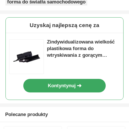
forma do światła samochodowego
O nas
Uzyskaj najlepszą cenę za
Wycieczka po fabryce
Zindywidualizowana wielkość
plastikowa forma do
Kontrola jakości
wtryskiwania z gorącym
biegaczem i lustrzanym
lakierem do części
Skontaktuj się z nami
samochodowych
Kontyntynuj
Aktualności
Poprosić o wycenę
Polecane produkty
Forma części samochodowych