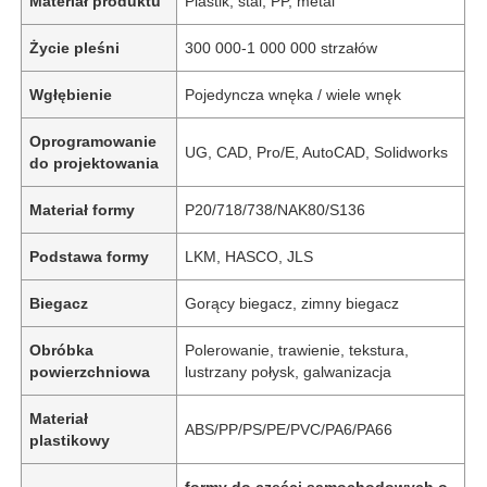
Materiał produktu
Plastik, stal, PP, metal
Życie pleśni
300 000-1 000 000 strzałów
Wgłębienie
Pojedyncza wnęka / wiele wnęk
Oprogramowanie
UG, CAD, Pro/E, AutoCAD, Solidworks
do projektowania
Materiał formy
P20/718/738/NAK80/S136
Podstawa formy
LKM, HASCO, JLS
Biegacz
Gorący biegacz, zimny biegacz
Obróbka
Polerowanie, trawienie, tekstura,
powierzchniowa
lustrzany połysk, galwanizacja
Materiał
ABS/PP/PS/PE/PVC/PA6/PA66
plastikowy
formy do części samochodowych o