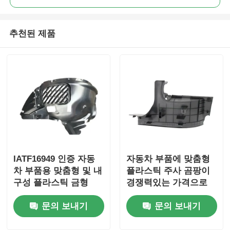
회사 소개
추천된 제품
공장 투어
품질 관리
연락처
IATF16949 인증 자동
자동차 부품에 맞춤형
뉴스
차 부품용 맞춤형 및 내
플라스틱 주사 곰팡이
구성 플라스틱 금형
경쟁력있는 가격으로
견적 요청
빠른 곰팡이 제조와 엄
문의 보내기
문의 보내기
격한 품질 통제
자동차 부품 곰팡이