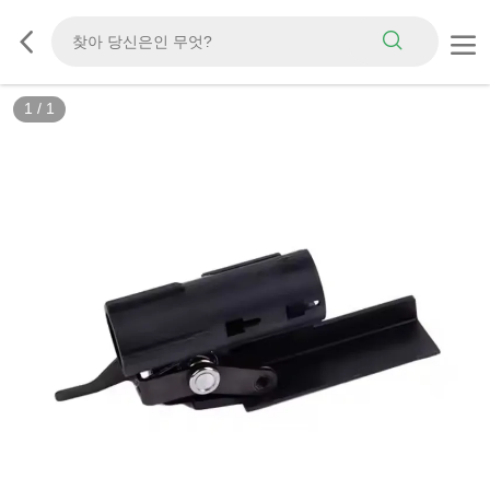
1
/
1